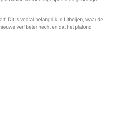
 Dit is vooral belangrijk in Lithoijen, waar de
euwe verf beter hecht en dat het plafond
t van de verf zelf. Er zijn verschillende
oepassing en snel drogen.
jn, wordt vaak gekozen voor neutrale of lichte
re kamers.
e testvlak te maken om te zien hoe de verf zich
ruik van extra grondlaagverf indien nodig.
t noodzakelijk om moeilijk bereikbare