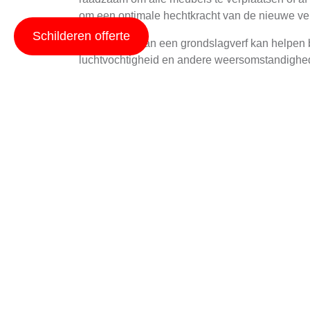
om een optimale hechtkracht van de nieuwe ver
Schilderen offerte
Het gebruik van een grondslagverf kan helpen bi
luchtvochtigheid en andere weersomstandighede
langer schoon blijft.
Materiaal Keuze
De keuze van de juiste materialen is cruciaal vo
soorten verf beschikbaar, zoals latex- en oliev
Daarnaast is het belangrijk om te letten op de k
kleuren die een heldere en luchtige sfeer creër
Toepassingstechniek
De toepassing van de verf op het plafond verei
gedraagt op de specifieke oppervlakte. Dit kan
Het gebruik van een rol met lange handvat is v