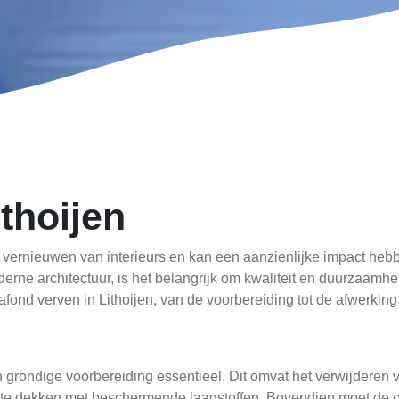
thoijen
et vernieuwen van interieurs en kan een aanzienlijke impact he
moderne architectuur, is het belangrijk om kwaliteit en duurzaamhe
afond verven in Lithoijen, van de voorbereiding tot de afwerking
en grondige voorbereiding essentieel. Dit omvat het verwijderen
f te dekken met beschermende laagstoffen. Bovendien moet de