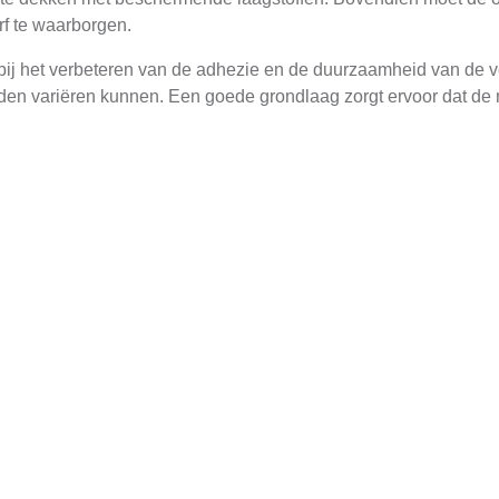
f te waarborgen.
j het verbeteren van de adhezie en de duurzaamheid van de verf.
n variëren kunnen. Een goede grondlaag zorgt ervoor dat de ni
or een succesvol plafondverfproject. Het beginpunt is de kwalitei
erf. Laatjeverf is vaak de voorkeur vanwege zijn gemakkelijke t
leur van de verf. In Lithoijen, waar veel historische gebouwen zi
en. Dit kan bijdragen aan een groter gevoel van ruimte in kleine
en
st geduld en zorgvuldigheid. Het is raadzaam om eerst een klein
 helpen bij het aanpassen van de toepassingsmethode of het geb
aak de beste optie voor plafondverfwerk, maar soms is een kwas